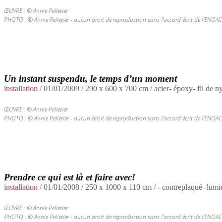
ŒUVRE : © Annie Pelletier
PHOTO : © Annie Pelletier - aucun droit de reproduction sans l’accord écrit de l’ENOAC
Un instant suspendu, le temps d’un moment
installation
/
01/01/2009
/ 290 x 600 x 700 cm / acier- époxy- fil de n
ŒUVRE : © Annie Pelletier
PHOTO : © Annie Pelletier - aucun droit de reproduction sans l’accord écrit de l’ENOAC
Prendre ce qui est là et faire avec!
installation
/
01/01/2008
/ 250 x 1000 x 110 cm / - contreplaqué- lumiè
ŒUVRE : © Annie Pelletier
PHOTO : © Annie Pelletier - aucun droit de reproduction sans l’accord écrit de l’ENOAC