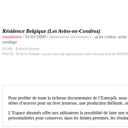
Résidence Belgique (Les Avins-en-Condroz)
installation
/
01/01/2009
/
dimensions inconnues
/ - acier corten- acie
soudage
ŒUVRE : © Annie Pelletier
PHOTO : © Annie Pelletier - aucun droit de reproduction sans l’accord écrit de l’ENOAC
Pour profiter de toute la richesse documentaire de l’Entrepôt, nous
séries d’œuvres pour un livre jeunesse, une production théâtrale, u
L’Espace abonnés offre aux utilisateurs la possibilité de faire une 
personnalisées pour conserver, dans les limites permises, les résulta