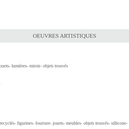
OEUVRES ARTISTIQUES
ouets- lumières- miroir- objets trouvés
 -
ecyclés- figurines- fourrure- jouets- meubles- objets trouvés- sillicone- 