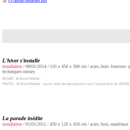
cv-annie-pelletier.pdf
L'hiver s'installe
installation
/
08/01/2014
/ 110 x 450 x 300 cm / acier, bois- fourrure- j
techniques mixtes
ŒUVRE : © Annie Pelletier
PHOTO : © Annie Pelletier - aucun droit de reproduction sans l’accord écrit de l’ENOAC
La parade inédite
installation
/
01/01/2011
/ 450 x 120 x 450 cm / acier, bois, matériaux r