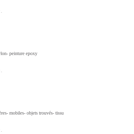
 -
ylon- peinture epoxy
 -
res- mobiles- objets trouvés- tissu
 -