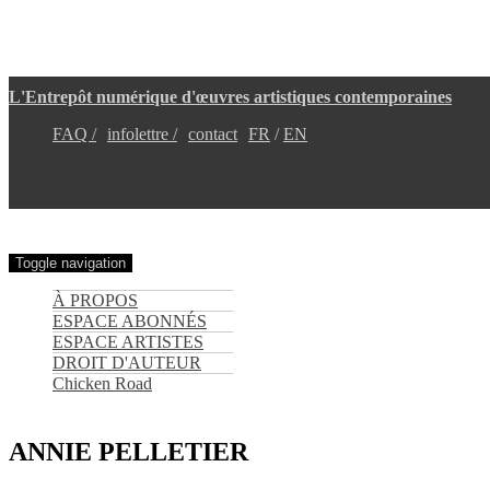
Aller
L'Entrepôt numérique d'œuvres artistiques contemporaines
au
contenu
FAQ /
infolettre /
contact
FR
EN
principal
Toggle navigation
À PROPOS
ESPACE ABONNÉS
ESPACE ARTISTES
DROIT D'AUTEUR
Chicken Road
ANNIE PELLETIER