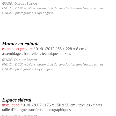
ŒUVRE : © Louise Boisvert
PHOTO : © Céline Delisle - aucun droit de reproduction sans l’accord écrit de
l’ENOAC - photographe : Guy Langevin
Monter en épingle
estampe et gravure
/
01/01/2012
/ 66 x 228 x 8 cm /
assemblage , bas-relief , techniques mixtes
ŒUVRE : © Louise Boisvert
PHOTO : © Céline Delisle - aucun droit de reproduction sans l’accord écrit de
l’ENOAC - photographe : Guy Langevin
Espace sidéral
installation
/
01/01/2007
/ 175 x 150 x 50 cm / textiles - fibres
taille d'épargne transferts photographiques
ŒUVRE : © Louise Boisvert