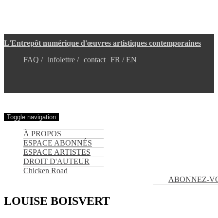
Aller
L'Entrepôt numérique d'œuvres artistiques contemporaines
au
contenu
FAQ /
infolettre /
contact
FR
EN
principal
Toggle navigation
À PROPOS
ESPACE ABONNÉS
ESPACE ARTISTES
DROIT D'AUTEUR
Chicken Road
ABONNEZ-V
LOUISE BOISVERT