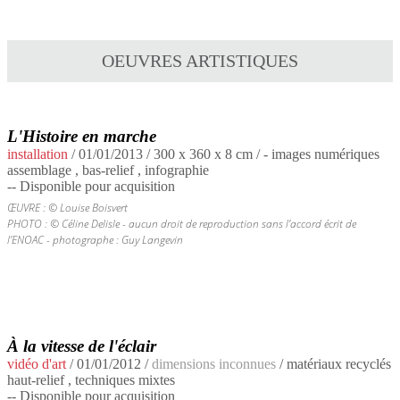
OEUVRES ARTISTIQUES
L'Histoire en marche
installation
/
01/01/2013
/ 300 x 360 x 8 cm / - images numériques
assemblage , bas-relief , infographie
-- Disponible pour acquisition
ŒUVRE : © Louise Boisvert
PHOTO : © Céline Delisle - aucun droit de reproduction sans l’accord écrit de
l’ENOAC - photographe : Guy Langevin
À la vitesse de l'éclair
vidéo d'art
/
01/01/2012
/
dimensions inconnues
/ matériaux recyclés
haut-relief , techniques mixtes
-- Disponible pour acquisition