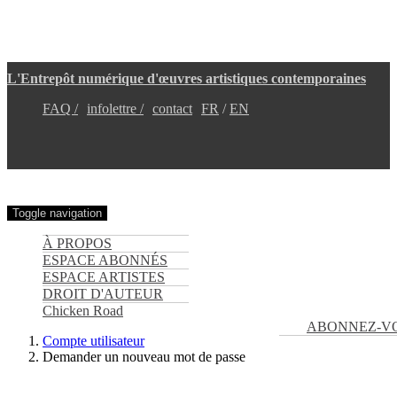
Aller
L'Entrepôt numérique d'œuvres artistiques contemporaines
au
contenu
FAQ /
infolettre /
contact
FR
EN
principal
Toggle navigation
À PROPOS
ESPACE ABONNÉS
ESPACE ARTISTES
DROIT D'AUTEUR
Chicken Road
ABONNEZ-V
Compte utilisateur
Demander un nouveau mot de passe