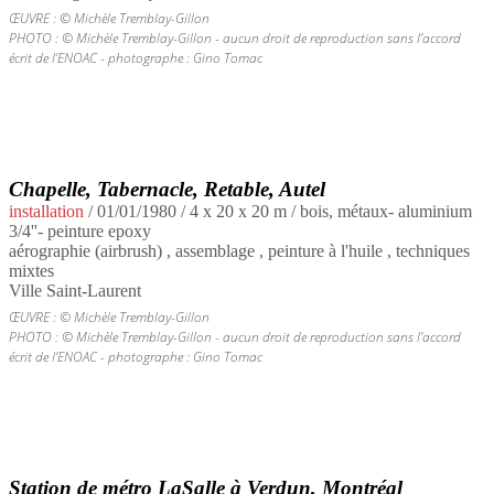
ŒUVRE : © Michèle Tremblay-Gillon
PHOTO : © Michèle Tremblay-Gillon - aucun droit de reproduction sans l’accord
écrit de l’ENOAC - photographe : Gino Tomac
Chapelle, Tabernacle, Retable, Autel
installation
/
01/01/1980
/ 4 x 20 x 20 m / bois, métaux- aluminium
3/4''- peinture epoxy
aérographie (airbrush) , assemblage , peinture à l'huile , techniques
mixtes
Ville Saint-Laurent
ŒUVRE : © Michèle Tremblay-Gillon
PHOTO : © Michèle Tremblay-Gillon - aucun droit de reproduction sans l’accord
écrit de l’ENOAC - photographe : Gino Tomac
Station de métro LaSalle à Verdun, Montréal