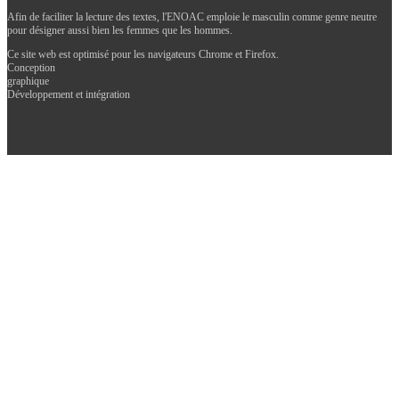
Afin de faciliter la lecture des textes, l'ENOAC emploie le masculin comme genre neutre
pour désigner aussi bien les femmes que les hommes.
Ce site web est optimisé pour les navigateurs Chrome et Firefox.
Conception
graphique
Développement et intégration