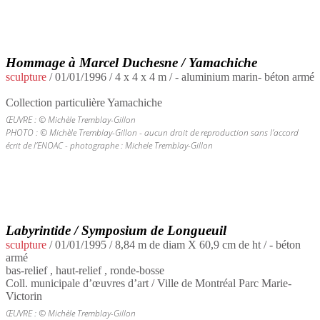
Hommage à Marcel Duchesne / Yamachiche
sculpture
/
01/01/1996
/ 4 x 4 x 4 m / - aluminium marin- béton armé
Collection particulière Yamachiche
ŒUVRE : © Michèle Tremblay-Gillon
PHOTO : © Michèle Tremblay-Gillon - aucun droit de reproduction sans l’accord
écrit de l’ENOAC - photographe : Michele Tremblay-Gillon
Labyrintide / Symposium de Longueuil
sculpture
/
01/01/1995
/ 8,84 m de diam X 60,9 cm de ht / - béton
armé
bas-relief , haut-relief , ronde-bosse
Coll. municipale d’œuvres d’art / Ville de Montréal Parc Marie-
Victorin
ŒUVRE : © Michèle Tremblay-Gillon