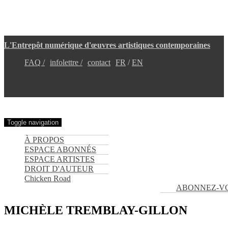
Aller
L'Entrepôt numérique d'œuvres artistiques contemporaines
au
contenu
FAQ /
infolettre /
contact
FR
EN
principal
Toggle navigation
À PROPOS
ESPACE ABONNÉS
ESPACE ARTISTES
DROIT D'AUTEUR
Chicken Road
ABONNEZ-V
MICHÈLE TREMBLAY-GILLON