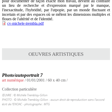
pour documenter de façon exacte mon travail, devient au contraire
un lieu de recherche et d'expression marqué par le manque,
l'inexactitude, l'hybridité, par l'utpopie, par un monde fluctuant et
incertain et par des espaces où se mêlent les dimensions multiples et
floues de l'altérité et de l'identité.
cv-michele-trembla.pdf
OEUVRES ARTISTIQUES
Photo/autoportrait 7
art numérique
/
01/01/2001
/ 60 x 40 cm /
Collection particulière
ŒUVRE : © Michèle Tremblay-Gillon
PHOTO : © Michèle Tremblay-Gillon - aucun droit de reproduction sans l’accord
écrit de l’ENOAC - photographe : MTG