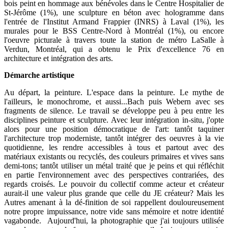
bois peint en hommage aux bénévoles dans le Centre Hospitalier de
St-Jérôme (1%), une sculpture en béton avec hologramme dans
l'entrée de l'Institut Armand Frappier (INRS) à Laval (1%), les
murales pour le BSS Centre-Nord à Montréal (1%), ou encore
l'oeuvre picturale à travers toute la station de métro LaSalle à
Verdun, Montréal, qui a obtenu le Prix d'excellence 76 en
architecture et intégration des arts.
Démarche artistique
Au départ, la peinture. L'espace dans la peinture. Le mythe de
l'ailleurs, le monochrome, et aussi...Bach puis Webern avec ses
fragments de silence. Le travail se développe peu à peu entre les
disciplines peinture et sculpture. Avec leur intégration in-situ, j'opte
alors pour une position démocratique de l'art: tantôt taquiner
l'architecture trop moderniste, tantôt intégrer des oeuvres à la vie
quotidienne, les rendre accessibles à tous et partout avec des
matériaux existants ou recyclés, des couleurs primaires et vives sans
demi-tons; tantôt utiliser un métal traité que je peins et qui réfléchit
en partie l'environnement avec des perspectives contrariées, des
regards croisés. Le pouvoir du collectif comme acteur et créateur
aurait-il une valeur plus grande que celle du JE créateur? Mais les
Autres amenant à la dé-finition de soi rappellent douloureusement
notre propre impuissance, notre vide sans mémoire et notre identité
vagabonde. Aujourd'hui, la photographie que j'ai toujours utilisée