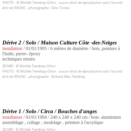
PHOTO : © Michèle Tremblay-Gillon - aucun droit de reproduction sans l’accord
écrit de l’ENOAC - photographe : Gino Tomac
Dérive 2 / Solo / Maison Culture Côte -des-Neiges
installation
/
01/01/1995
/ 6 mètres de diamètre / bois, peinture à
l'huile, pierre- époxy
techniques mixtes
ŒUVRE : © Michèle Tremblay-Gillon
PHOTO : © Michèle Tremblay-Gillon - aucun droit de reproduction sans l’accord
écrit de l’ENOAC - photographe : Richard-Max Tremblay
Dérive 1 / Solo / Circa / Bouches d'anges
installation
/
01/01/1994
/ 240 x 240 x 240 cm / bois- aluminium
assemblage , collage , modelage , peinture à l'acrylique
ŒUVRE : © Michèle Tremblay-Gillon