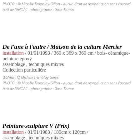
PHOTO : © Michèle Tremblay-Gillon - aucun droit de reproduction sans l’accord
écrit de l’ENOAC - photographe : Gino Tomac
De l'une à l'autre / Maison de la culture Mercier
installation
/
01/01/1993
/ 360 x 369 x 360 cm / bois- céramique-
peinture epoxy
assemblage , techniques mixtes
Collection particulière
ŒUVRE : © Michèle Tremblay-Gillon
PHOTO : © Michèle Tremblay-Gillon - aucun droit de reproduction sans l’accord
écrit de l’ENOAC - photographe : Gino Tomac
Peinture-sculpture V (Prix)
installation
/
01/01/1983
/ 180cm x 120cm /
assemblage , techniques mixtes