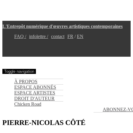
Aller
L'Entrepôt numérique d'œuvres artistiques contemporaines
au
contenu
FAQ /
infolettre /
contact
FR
EN
principal
Toggle navigation
À PROPOS
ESPACE ABONNÉS
ESPACE ARTISTES
DROIT D'AUTEUR
Chicken Road
ABONNEZ-V
PIERRE-NICOLAS CÔTÉ